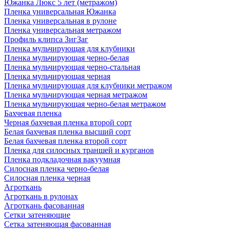
Южанка Люкс 5 лет (метражом)
Пленка универсальная Южанка
Пленка универсальная в рулоне
Пленка универсальная метражом
Профиль клипса ЗигЗаг
Пленка мульчирующая для клубники
Пленка мульчирующая черно-белая
Пленка мульчирующая черно-стальная
Пленка мульчирующая черная
Пленка мульчирующая для клубники метражом
Пленка мульчирующая черная метражом
Пленка мульчирующая черно-белая метражом
Бахчевая пленка
Черная бахчевая пленка второй сорт
Белая бахчевая пленка высший сорт
Белая бахчевая пленка второй сорт
Пленка для силосных траншей и курганов
Пленка подкладочная вакуумная
Силосная пленка черно-белая
Силосная пленка черная
Агроткань
Агроткань в рулонах
Агроткань фасованная
Сетки затеняющие
Сетка затеняющая фасованная