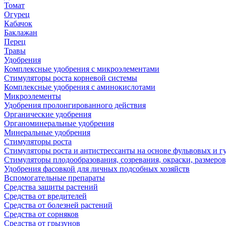
Томат
Огурец
Кабачок
Баклажан
Перец
Травы
Удобрения
Комплексные удобрения с микроэлементами
Стимуляторы роста корневой системы
Комплексные удобрения с аминокислотами
Микроэлементы
Удобрения пролонгированного действия
Органические удобрения
Органоминеральные удобрения
Минеральные удобрения
Стимуляторы роста
Стимуляторы роста и антистрессанты на основе фульвовых и 
Стимуляторы плодообразования, созревания, окраски, размеров,
Удобрения фасовкой для личных подсобных хозяйств
Вспомогательные препараты
Средства защиты растений
Средства от вредителей
Средства от болезней растений
Средства от сорняков
Средства от грызунов