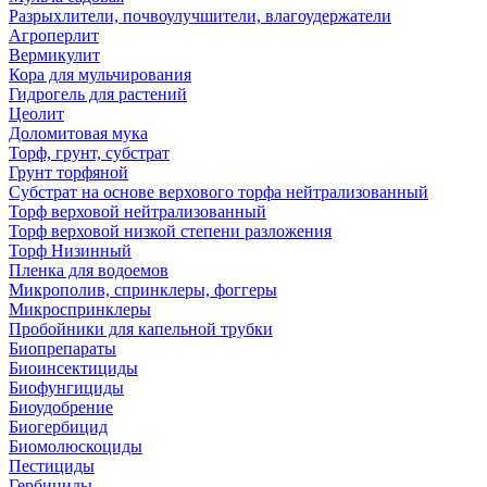
Разрыхлители, почвоулучшители, влагоудержатели
Агроперлит
Вермикулит
Кора для мульчирования
Гидрогель для растений
Цеолит
Доломитовая мука
Торф, грунт, субстрат
Грунт торфяной
Субстрат на основе верхового торфа нейтрализованный
Торф верховой нейтрализованный
Торф верховой низкой степени разложения
Торф Низинный
Пленка для водоемов
Микрополив, спринклеры, фоггеры
Микроспринклеры
Пробойники для капельной трубки
Биопрепараты
Биоинсектициды
Биофунгициды
Биоудобрение
Биогербицид
Биомолюскоциды
Пестициды
Гербициды