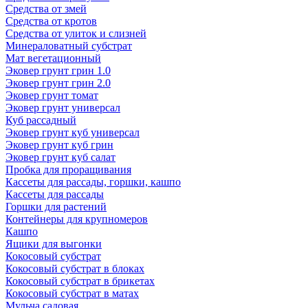
Средства от змей
Средства от кротов
Средства от улиток и слизней
Минераловатный субстрат
Мат вегетационный
Эковер грунт грин 1.0
Эковер грунт грин 2.0
Эковер грунт томат
Эковер грунт универсал
Куб рассадный
Эковер грунт куб универсал
Эковер грунт куб грин
Эковер грунт куб салат
Пробка для проращивания
Кассеты для рассады, горшки, кашпо
Кассеты для рассады
Горшки для растений
Контейнеры для крупномеров
Кашпо
Ящики для выгонки
Кокосовый субстрат
Кокосовый субстрат в блоках
Кокосовый субстрат в брикетах
Кокосовый субстрат в матах
Мульча садовая