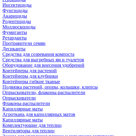
Инсектициды
Фунгициды
Акарициды
Родентициды
Моллюскоциды
Фумиганты
Ретарданты
Протравители семян
Десиканты
Средства для созревания компоста
Средства для выгребных ям и туалетов
Оборудование для внесения удобрений
Контейнеры для растений
Контейнеры для клубники
Контейнеры гибкие тканые
Подвязка растений, опоры, колышки, клипсы
Опрыскиватели, флаконы-распылители
Опрыскиватели
Флаконы-распылители
Капиллярные маты
Агроткань для капиллярных матов
Капиллярные маты
Комплектующие для теплиц
Вентиляторы для теплиц