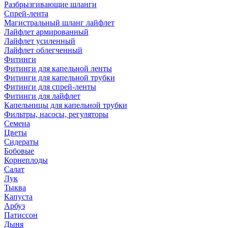
Разбрызгивающие шланги
Спрей-лента
Магистральный шланг лайфлет
Лайфлет армированный
Лайфлет усиленный
Лайфлет облегченный
Фитинги
Фитинги для капельной ленты
Фитинги для капельной трубки
Фитинги для спрей-ленты
Фитинги для лайфлет
Капельницы для капельной трубки
Фильтры, насосы, регуляторы
Семена
Цветы
Сидераты
Бобовые
Корнеплоды
Салат
Лук
Тыква
Капуста
Арбуз
Патиссон
Дыня