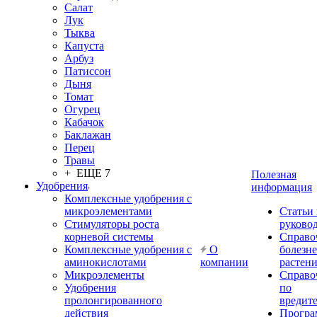
Салат
Лук
Тыква
Капуста
Арбуз
Патиссон
Дыня
Томат
Огурец
Кабачок
Баклажан
Перец
Травы
+ ЕЩЕ 7
Полезная
Удобрения
информация
Комплексные удобрения с
микроэлементами
Статьи
Стимуляторы роста
руково
корневой системы
Справо
Комплексные удобрения с
О
болезн
аминокислотами
компании
растен
Микроэлементы
Справо
Удобрения
по
пролонгированного
вредит
действия
Прогр