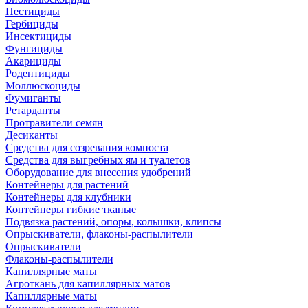
Пестициды
Гербициды
Инсектициды
Фунгициды
Акарициды
Родентициды
Моллюскоциды
Фумиганты
Ретарданты
Протравители семян
Десиканты
Средства для созревания компоста
Средства для выгребных ям и туалетов
Оборудование для внесения удобрений
Контейнеры для растений
Контейнеры для клубники
Контейнеры гибкие тканые
Подвязка растений, опоры, колышки, клипсы
Опрыскиватели, флаконы-распылители
Опрыскиватели
Флаконы-распылители
Капиллярные маты
Агроткань для капиллярных матов
Капиллярные маты