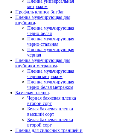
Пленка универсальная
метражом
Профиль клипса ЗигЗаг
Пленка мульчирующая для
клубники
Пленка мульчирующая
черно-белая
Пленка мульчирующая
черно-стальная
Пленка мульчирующая
черная
Пленка мульчирующая для
клубники метражом
Пленка мульчирующая
черная метражом
Пленка мульчирующая
черно-белая метражом
Бахчевая пленка
Черная бахчевая пленка
второй сорт
Белая бахчевая пленка
высший сорт
Белая бахчевая пленка
второй сорт
Пленка для силосных траншей и