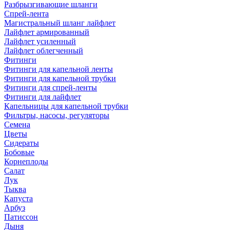
Разбрызгивающие шланги
Спрей-лента
Магистральный шланг лайфлет
Лайфлет армированный
Лайфлет усиленный
Лайфлет облегченный
Фитинги
Фитинги для капельной ленты
Фитинги для капельной трубки
Фитинги для спрей-ленты
Фитинги для лайфлет
Капельницы для капельной трубки
Фильтры, насосы, регуляторы
Семена
Цветы
Сидераты
Бобовые
Корнеплоды
Салат
Лук
Тыква
Капуста
Арбуз
Патиссон
Дыня