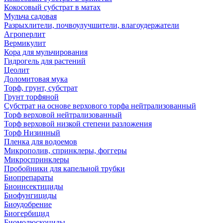
Кокосовый субстрат в матах
Мульча садовая
Разрыхлители, почвоулучшители, влагоудержатели
Агроперлит
Вермикулит
Кора для мульчирования
Гидрогель для растений
Цеолит
Доломитовая мука
Торф, грунт, субстрат
Грунт торфяной
Субстрат на основе верхового торфа нейтрализованный
Торф верховой нейтрализованный
Торф верховой низкой степени разложения
Торф Низинный
Пленка для водоемов
Микрополив, спринклеры, фоггеры
Микроспринклеры
Пробойники для капельной трубки
Биопрепараты
Биоинсектициды
Биофунгициды
Биоудобрение
Биогербицид
Биомолюскоциды