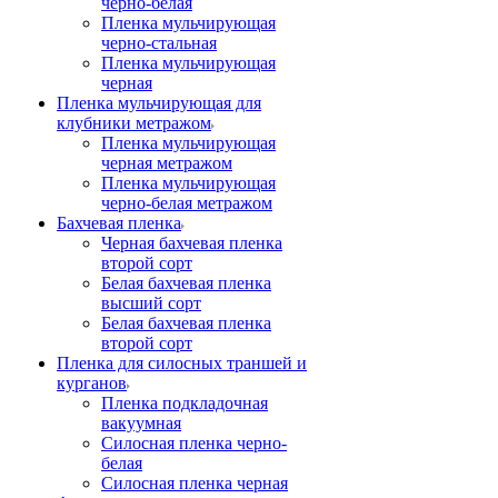
черно-белая
Пленка мульчирующая
черно-стальная
Пленка мульчирующая
черная
Пленка мульчирующая для
клубники метражом
Пленка мульчирующая
черная метражом
Пленка мульчирующая
черно-белая метражом
Бахчевая пленка
Черная бахчевая пленка
второй сорт
Белая бахчевая пленка
высший сорт
Белая бахчевая пленка
второй сорт
Пленка для силосных траншей и
курганов
Пленка подкладочная
вакуумная
Силосная пленка черно-
белая
Силосная пленка черная