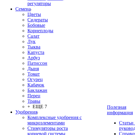
регуляторы
Семена
Цветы
Сидераты
Бобовые
Корнеплоды
Салат
Лук
Тыква
Капуста
Арбуз
Патиссон
Дыня
Томат
Огурец
Кабачок
Баклажан
Перец
Травы
+ ЕЩЕ 7
Полезная
Удобрения
информация
Комплексные удобрения с
микроэлементами
Статьи
Стимуляторы роста
руково
корневой системы
Справо