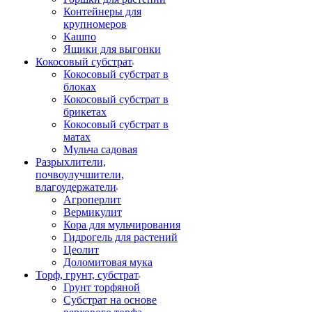
Контейнеры для
крупномеров
Кашпо
Ящики для выгонки
Кокосовый субстрат
Кокосовый субстрат в
блоках
Кокосовый субстрат в
брикетах
Кокосовый субстрат в
матах
Мульча садовая
Разрыхлители,
почвоулучшители,
влагоудержатели
Агроперлит
Вермикулит
Кора для мульчирования
Гидрогель для растений
Цеолит
Доломитовая мука
Торф, грунт, субстрат
Грунт торфяной
Субстрат на основе