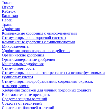
Томат
Огурец
Кабачок
Баклажан
Перец
Травы
Удобрения
Комплексные удобрения с микроэлементами
Стимуляторы роста корневой системы
Комплексные удобрения с аминокислотами
Микроэлементы
Удобрения пролонгированного действия
Органические удобрения
Органоминеральные удобрения
Минеральные удобрения
Стимуляторы роста
Стимуляторы роста и антистрессанты на основе фульвовых и
гуминовых кислот
Стимуляторы плодообразования, созревания, окраски,
размеров, завязи
Удобрения фасовкой для личных подсобных хозяйств
Вспомогательные препараты
Средства защиты растений
Средства от вредителей
Средства от болезней растений