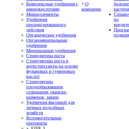
Комплексные удобрения с
О
болезн
аминокислотами
компании
растен
Микроэлементы
Справо
Удобрения
по
пролонгированного
вредит
действия
Прогр
Органические удобрения
подкор
Органоминеральные
удобрения
Минеральные удобрения
Стимуляторы роста
Стимуляторы роста и
антистрессанты на основе
фульвовых и гуминовых
кислот
Стимуляторы
плодообразования,
созревания, окраски,
размеров, завязи
Удобрения фасовкой для
личных подсобных
хозяйств
Вспомогательные
препараты
+ ЕЩЕ 3