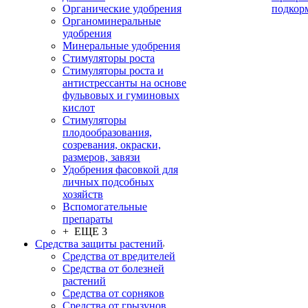
Органические удобрения
подкор
Органоминеральные
удобрения
Минеральные удобрения
Стимуляторы роста
Стимуляторы роста и
антистрессанты на основе
фульвовых и гуминовых
кислот
Стимуляторы
плодообразования,
созревания, окраски,
размеров, завязи
Удобрения фасовкой для
личных подсобных
хозяйств
Вспомогательные
препараты
+ ЕЩЕ 3
Средства защиты растений
Средства от вредителей
Средства от болезней
растений
Средства от сорняков
Средства от грызунов