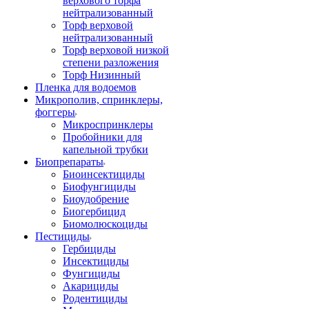
верхового торфа
нейтрализованный
Торф верховой
нейтрализованный
Торф верховой низкой
степени разложения
Торф Низинный
Пленка для водоемов
Микрополив, спринклеры,
фоггеры
Микроспринклеры
Пробойники для
капельной трубки
Биопрепараты
Биоинсектициды
Биофунгициды
Биоудобрение
Биогербицид
Биомолюскоциды
Пестициды
Гербициды
Инсектициды
Фунгициды
Акарициды
Родентициды