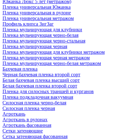
Южанка Люкс 5 лет (метражом)
Пленка универсальная Южанка
Пленка универсальная в рулоне
Пленка универсальная метражом
Профиль клипса ЗигЗаг
Пленка мульчирующая для клубники
Пленка мульчирующая черно-белая
Пленка мульчирующая черно-стальная
Пленка мульчирующая черная
Пленка мульчирующая для клубники метражом
Пленка мульчирующая черная метражом
Пленка мульчирующая черно-белая метражом
Бахчевая пленка
Черная бахчевая пленка второй сорт
Белая бахчевая пленка высший сорт
Белая бахчевая пленка второй сорт
Пленка для силосных траншей и курганов
Пленка подкладочная вакуумная
Силосная пленка черно-белая
Силосная пленка черная
Агроткань
Агроткань в рулонах
Агроткань фасованная
Сетки затеняющие
Сетка затеняющая фасованная