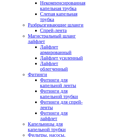
Некомпенсированная
капельная трубка
Слепая капельная
трубка
Разбрызгивающие шланги
Спрей-лента
Магистральный шланг
лайфлет
Лайфлет
армированный
Лайфлет усиленный
Лайфлет
облегченный
Фитинги
Фитинги для
капельной ленты
Фитинги для
капельной трубки
Фитинги для спрей-
ленты
Фитинги для
лайфлет
Капельницы для
капельной трубки
Фильтры, насосы,