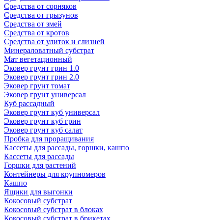
Средства от сорняков
Средства от грызунов
Средства от змей
Средства от кротов
Средства от улиток и слизней
Минераловатный субстрат
Мат вегетационный
Эковер грунт грин 1.0
Эковер грунт грин 2.0
Эковер грунт томат
Эковер грунт универсал
Куб рассадный
Эковер грунт куб универсал
Эковер грунт куб грин
Эковер грунт куб салат
Пробка для проращивания
Кассеты для рассады, горшки, кашпо
Кассеты для рассады
Горшки для растений
Контейнеры для крупномеров
Кашпо
Ящики для выгонки
Кокосовый субстрат
Кокосовый субстрат в блоках
Кокосовый субстрат в брикетах