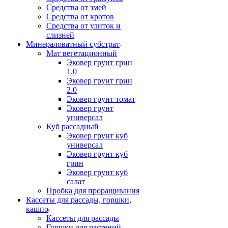
Средства от змей
Средства от кротов
Средства от улиток и
слизней
Минераловатный субстрат
Мат вегетационный
Эковер грунт грин
1.0
Эковер грунт грин
2.0
Эковер грунт томат
Эковер грунт
универсал
Куб рассадный
Эковер грунт куб
универсал
Эковер грунт куб
грин
Эковер грунт куб
салат
Пробка для проращивания
Кассеты для рассады, горшки,
кашпо
Кассеты для рассады
Горшки для растений