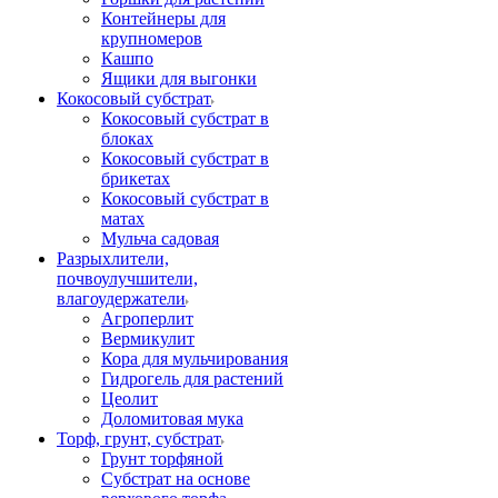
Контейнеры для
крупномеров
Кашпо
Ящики для выгонки
Кокосовый субстрат
Кокосовый субстрат в
блоках
Кокосовый субстрат в
брикетах
Кокосовый субстрат в
матах
Мульча садовая
Разрыхлители,
почвоулучшители,
влагоудержатели
Агроперлит
Вермикулит
Кора для мульчирования
Гидрогель для растений
Цеолит
Доломитовая мука
Торф, грунт, субстрат
Грунт торфяной
Субстрат на основе