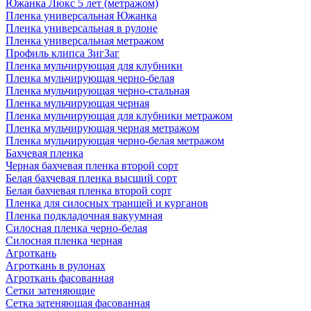
Южанка Люкс 5 лет (метражом)
Пленка универсальная Южанка
Пленка универсальная в рулоне
Пленка универсальная метражом
Профиль клипса ЗигЗаг
Пленка мульчирующая для клубники
Пленка мульчирующая черно-белая
Пленка мульчирующая черно-стальная
Пленка мульчирующая черная
Пленка мульчирующая для клубники метражом
Пленка мульчирующая черная метражом
Пленка мульчирующая черно-белая метражом
Бахчевая пленка
Черная бахчевая пленка второй сорт
Белая бахчевая пленка высший сорт
Белая бахчевая пленка второй сорт
Пленка для силосных траншей и курганов
Пленка подкладочная вакуумная
Силосная пленка черно-белая
Силосная пленка черная
Агроткань
Агроткань в рулонах
Агроткань фасованная
Сетки затеняющие
Сетка затеняющая фасованная