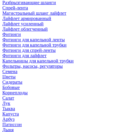
Разбрызгивающие шланги
Спрей-лента
Магистральный шланг лайфлет
Лайфлет армированный
Лайфлет усиленный
Лайфлет облегченный
Фитинги
Фитинги для капельной ленты
Фитинги для капельной трубки
Фитинги для спрей-ленты
Фитинги для лайфлет
Капельницы для капельной трубки
Фильтры, насосы, регуляторы
Семена
Цветы
Сидераты
Бобовые
Корнеплоды
Салат
Лук
Тыква
Капуста
Арбуз
Патиссон
Дыня