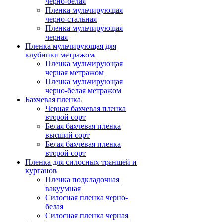
черно-белая
Пленка мульчирующая
черно-стальная
Пленка мульчирующая
черная
Пленка мульчирующая для
клубники метражом
Пленка мульчирующая
черная метражом
Пленка мульчирующая
черно-белая метражом
Бахчевая пленка
Черная бахчевая пленка
второй сорт
Белая бахчевая пленка
высший сорт
Белая бахчевая пленка
второй сорт
Пленка для силосных траншей и
курганов
Пленка подкладочная
вакуумная
Силосная пленка черно-
белая
Силосная пленка черная