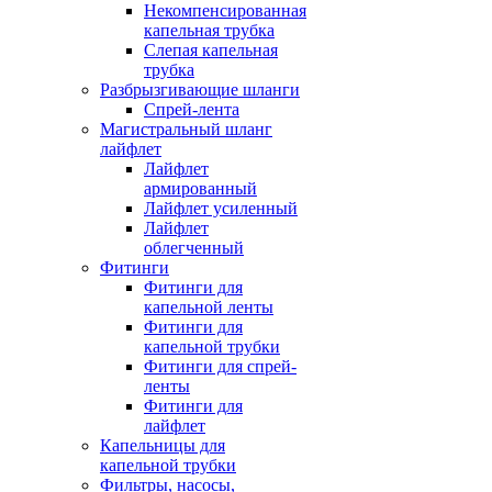
Некомпенсированная
капельная трубка
Слепая капельная
трубка
Разбрызгивающие шланги
Спрей-лента
Магистральный шланг
лайфлет
Лайфлет
армированный
Лайфлет усиленный
Лайфлет
облегченный
Фитинги
Фитинги для
капельной ленты
Фитинги для
капельной трубки
Фитинги для спрей-
ленты
Фитинги для
лайфлет
Капельницы для
капельной трубки
Фильтры, насосы,