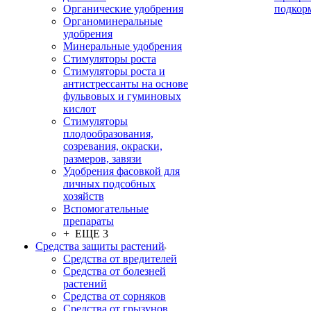
Органические удобрения
подкор
Органоминеральные
удобрения
Минеральные удобрения
Стимуляторы роста
Стимуляторы роста и
антистрессанты на основе
фульвовых и гуминовых
кислот
Стимуляторы
плодообразования,
созревания, окраски,
размеров, завязи
Удобрения фасовкой для
личных подсобных
хозяйств
Вспомогательные
препараты
+ ЕЩЕ 3
Средства защиты растений
Средства от вредителей
Средства от болезней
растений
Средства от сорняков
Средства от грызунов