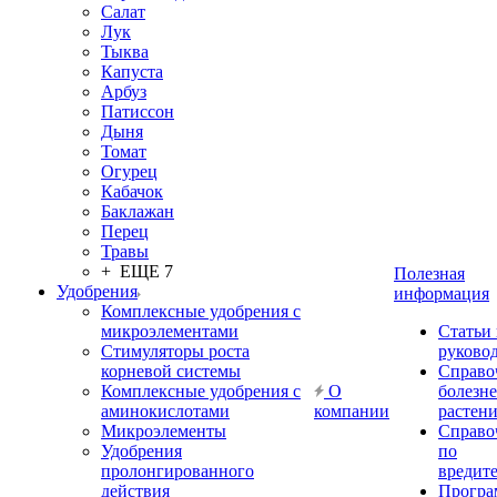
Салат
Лук
Тыква
Капуста
Арбуз
Патиссон
Дыня
Томат
Огурец
Кабачок
Баклажан
Перец
Травы
+ ЕЩЕ 7
Полезная
Удобрения
информация
Комплексные удобрения с
микроэлементами
Статьи
Стимуляторы роста
руково
корневой системы
Справо
Комплексные удобрения с
О
болезн
аминокислотами
компании
растен
Микроэлементы
Справо
Удобрения
по
пролонгированного
вредит
действия
Прогр