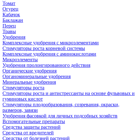
Томат
Огурец
Кабачок
Баклажан
Перец
Травы
Удобрения
Комплексные удобрения с микроэлементами
Стимуляторы роста корневой системы
Комплексные удобрения с аминокислотами
Микроэлементы
Удобрения пролонгированного действия
Органические удобрения
Органоминеральные удобрения
Минеральные удобрения
Стимуляторы роста
Стимуляторы роста и антистрессанты на основе фульвовых и
гуминовых кислот
Стимуляторы плодообразования, созревания, окраски,
размеров, завязи
Удобрения фасовкой для личных подсобных хозяйств
Вспомогательные препараты
Средства защиты растений
Средства от вредителей
Средства от болезней растений