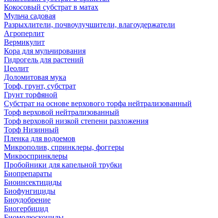
Кокосовый субстрат в матах
Мульча садовая
Разрыхлители, почвоулучшители, влагоудержатели
Агроперлит
Вермикулит
Кора для мульчирования
Гидрогель для растений
Цеолит
Доломитовая мука
Торф, грунт, субстрат
Грунт торфяной
Субстрат на основе верхового торфа нейтрализованный
Торф верховой нейтрализованный
Торф верховой низкой степени разложения
Торф Низинный
Пленка для водоемов
Микрополив, спринклеры, фоггеры
Микроспринклеры
Пробойники для капельной трубки
Биопрепараты
Биоинсектициды
Биофунгициды
Биоудобрение
Биогербицид
Биомолюскоциды