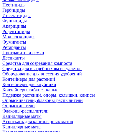
Пестициды
Гербициды
Инсектициды
Фунгициды
Акарициды
Родентициды
Моллюскоциды
Фумиганты
Ретарданты
Протравители семян
Десиканты
Средства для созревания компоста
Средства для выгребных ям и туалетов
Оборудование для внесения удобрений
Контейнеры для растений
Контейнеры для клубники
Контейнеры гибкие тканые
Подвязка растений, опоры, колышки, клипсы
Опрыскиватели, флаконы-распылители
Опрыскиватели
Флаконы-распылители
Капиллярные маты
Агроткань для капиллярных матов
Капиллярные маты