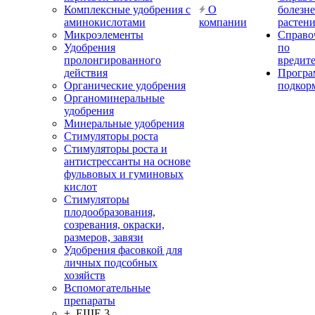
Комплексные удобрения с
О
болезн
аминокислотами
компании
растен
Микроэлементы
Справо
Удобрения
по
пролонгированного
вредит
действия
Прогр
Органические удобрения
подкор
Органоминеральные
удобрения
Минеральные удобрения
Стимуляторы роста
Стимуляторы роста и
антистрессанты на основе
фульвовых и гуминовых
кислот
Стимуляторы
плодообразования,
созревания, окраски,
размеров, завязи
Удобрения фасовкой для
личных подсобных
хозяйств
Вспомогательные
препараты
+ ЕЩЕ 3