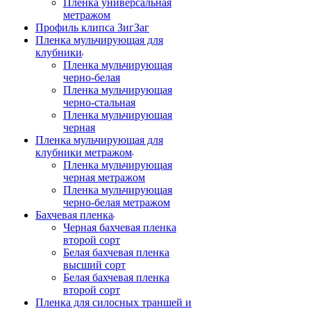
Пленка универсальная
метражом
Профиль клипса ЗигЗаг
Пленка мульчирующая для
клубники
Пленка мульчирующая
черно-белая
Пленка мульчирующая
черно-стальная
Пленка мульчирующая
черная
Пленка мульчирующая для
клубники метражом
Пленка мульчирующая
черная метражом
Пленка мульчирующая
черно-белая метражом
Бахчевая пленка
Черная бахчевая пленка
второй сорт
Белая бахчевая пленка
высший сорт
Белая бахчевая пленка
второй сорт
Пленка для силосных траншей и