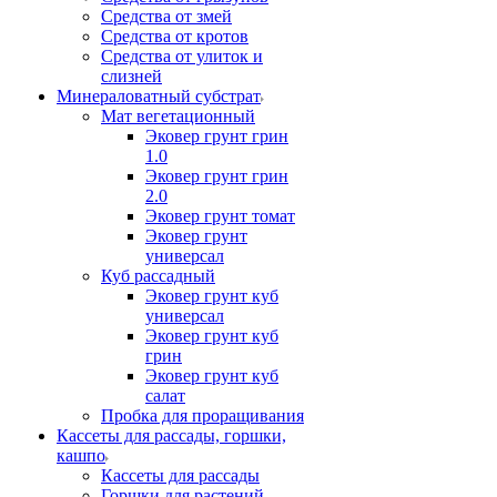
Средства от змей
Средства от кротов
Средства от улиток и
слизней
Минераловатный субстрат
Мат вегетационный
Эковер грунт грин
1.0
Эковер грунт грин
2.0
Эковер грунт томат
Эковер грунт
универсал
Куб рассадный
Эковер грунт куб
универсал
Эковер грунт куб
грин
Эковер грунт куб
салат
Пробка для проращивания
Кассеты для рассады, горшки,
кашпо
Кассеты для рассады
Горшки для растений