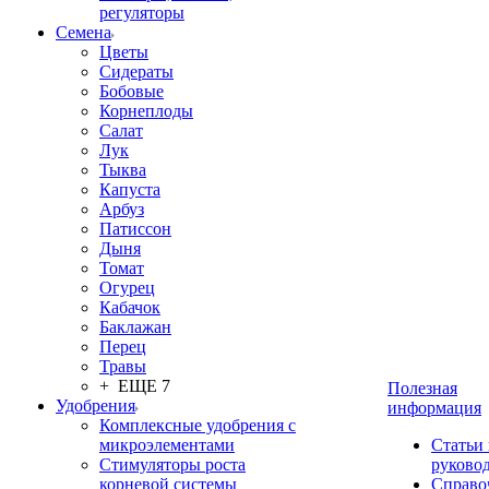
регуляторы
Семена
Цветы
Сидераты
Бобовые
Корнеплоды
Салат
Лук
Тыква
Капуста
Арбуз
Патиссон
Дыня
Томат
Огурец
Кабачок
Баклажан
Перец
Травы
+ ЕЩЕ 7
Полезная
Удобрения
информация
Комплексные удобрения с
микроэлементами
Статьи
Стимуляторы роста
руково
корневой системы
Справо