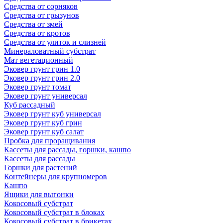
Средства от сорняков
Средства от грызунов
Средства от змей
Средства от кротов
Средства от улиток и слизней
Минераловатный субстрат
Мат вегетационный
Эковер грунт грин 1.0
Эковер грунт грин 2.0
Эковер грунт томат
Эковер грунт универсал
Куб рассадный
Эковер грунт куб универсал
Эковер грунт куб грин
Эковер грунт куб салат
Пробка для проращивания
Кассеты для рассады, горшки, кашпо
Кассеты для рассады
Горшки для растений
Контейнеры для крупномеров
Кашпо
Ящики для выгонки
Кокосовый субстрат
Кокосовый субстрат в блоках
Кокосовый субстрат в брикетах