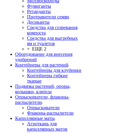
Моллюскоциды
Фумиганты
Ретарданты
Протравители семян
Десиканты
Средства для созревания
компоста
Средства для выгребных
ям и туалетов
+ ЕЩЕ 2
Оборудование для внесения
удобрений
Контейнеры для растений
Контейнеры для клубники
Контейнеры гибкие
тканые
Подвязка растений, опоры,
колышки, клипсы
Опрыскиватели, флаконы-
распылители
Опрыскиватели
Флаконы-распылители
Капиллярные маты
Агроткань для
капиллярных матов