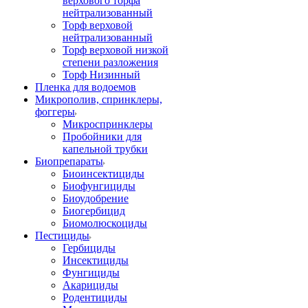
верхового торфа
нейтрализованный
Торф верховой
нейтрализованный
Торф верховой низкой
степени разложения
Торф Низинный
Пленка для водоемов
Микрополив, спринклеры,
фоггеры
Микроспринклеры
Пробойники для
капельной трубки
Биопрепараты
Биоинсектициды
Биофунгициды
Биоудобрение
Биогербицид
Биомолюскоциды
Пестициды
Гербициды
Инсектициды
Фунгициды
Акарициды
Родентициды